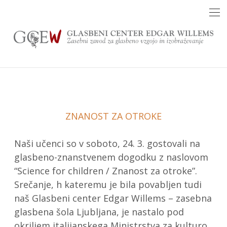
Skip
to
content
ZNANOST ZA OTROKE
Naši učenci so v soboto, 24. 3. gostovali na
glasbeno-znanstvenem dogodku z naslovom
“Science for children / Znanost za otroke”.
Srečanje, h kateremu je bila povabljen tudi
naš Glasbeni center Edgar Willems – zasebna
glasbena šola Ljubljana, je nastalo pod
okriljem italijanskega Ministrstva za kulturo,