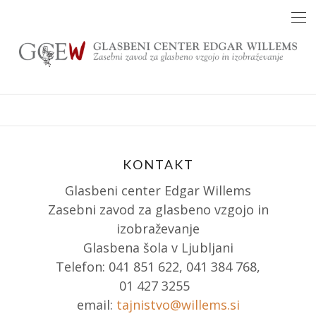
Skip
to
content
KONTAKT
Glasbeni center Edgar Willems
Zasebni zavod za glasbeno vzgojo in
izobraževanje
Glasbena šola v Ljubljani
Telefon: 041 851 622, 041 384 768,
01 427 3255
email:
tajnistvo@willems.si