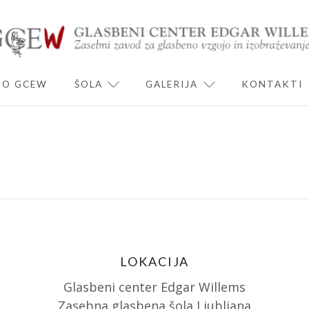
O GCEW
ŠOLA
GALERIJA
KONTAKTI
ND CHILD MENU
EXPAND CHILD MENU
EXPAND CHILD 
LOKACIJA
Glasbeni center Edgar Willems
Zasebna glasbena šola Ljubljana