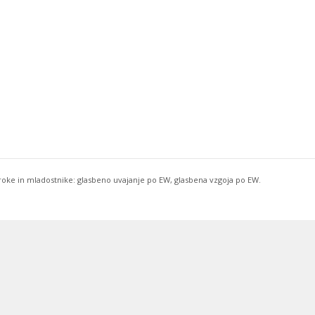
troke in mladostnike: glasbeno uvajanje po EW, glasbena vzgoja po EW.