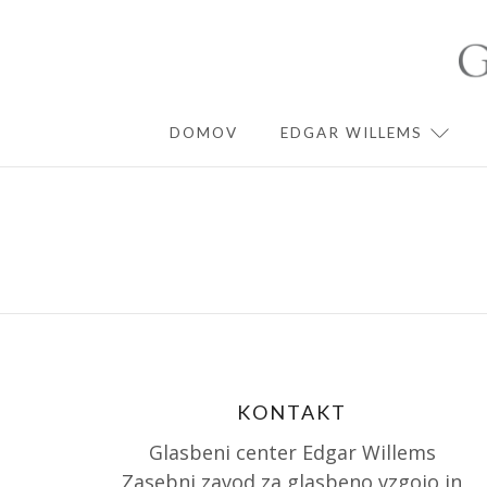
Skip
to
content
DOMOV
EDGAR WILLEMS
EXPA
KONTAKT
Glasbeni center Edgar Willems
Zasebni zavod za glasbeno vzgojo in