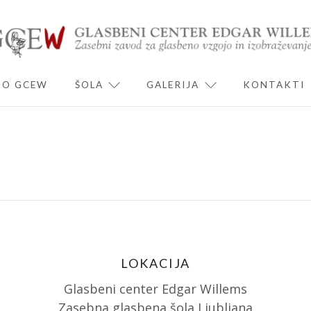
O GCEW
ŠOLA
GALERIJA
KONTAKTI
ND CHILD MENU
EXPAND CHILD MENU
EXPAND CHILD 
LOKACIJA
Glasbeni center Edgar Willems
Zasebna glasbena šola Ljubljana