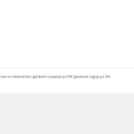
troke in mladostnike: glasbeno uvajanje po EW, glasbena vzgoja po EW.