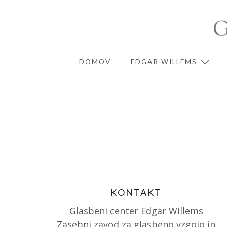
Skip
to
content
DOMOV
EDGAR WILLEMS
EXPA
KONTAKT
Glasbeni center Edgar Willems
Zasebni zavod za glasbeno vzgojo in