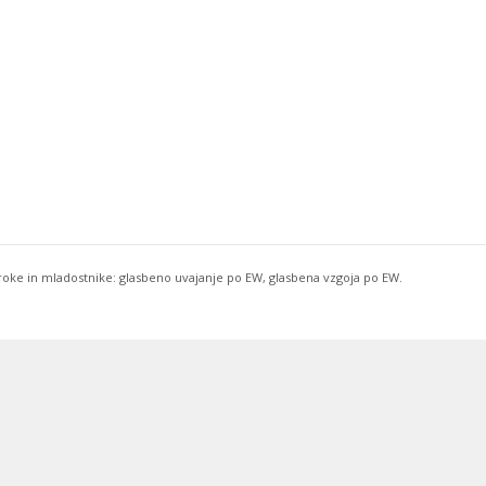
troke in mladostnike: glasbeno uvajanje po EW, glasbena vzgoja po EW.