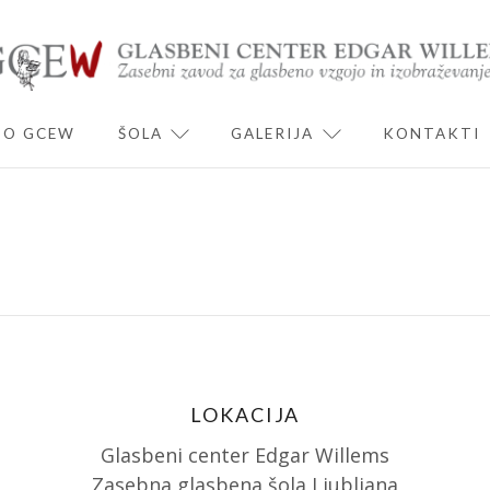
O GCEW
ŠOLA
GALERIJA
KONTAKTI
ND CHILD MENU
EXPAND CHILD MENU
EXPAND CHILD 
LOKACIJA
Glasbeni center Edgar Willems
Zasebna glasbena šola Ljubljana