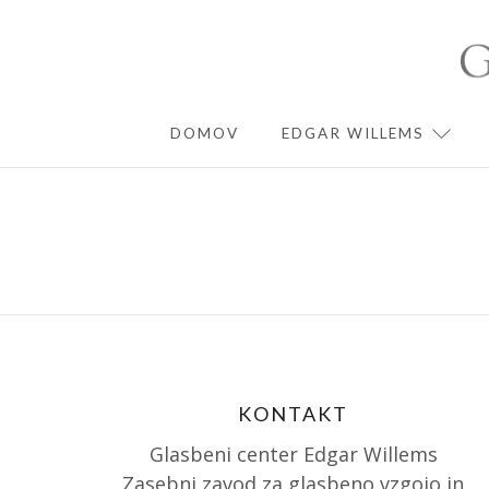
Skip
to
content
DOMOV
EDGAR WILLEMS
EXPA
KONTAKT
Glasbeni center Edgar Willems
Zasebni zavod za glasbeno vzgojo in