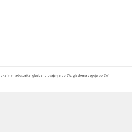
troke in mladostnike: glasbeno uvajanje po EW, glasbena vzgoja po EW.