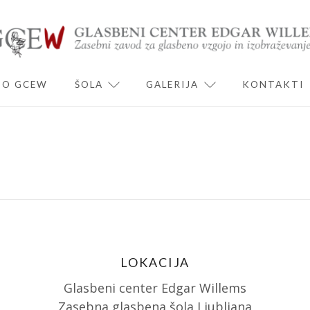
O GCEW
ŠOLA
GALERIJA
KONTAKTI
ND CHILD MENU
EXPAND CHILD MENU
EXPAND CHILD 
LOKACIJA
Glasbeni center Edgar Willems
Zasebna glasbena šola Ljubljana