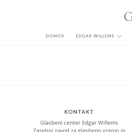
Skip
to
content
DOMOV
EDGAR WILLEMS
EXPA
KONTAKT
Glasbeni center Edgar Willems
Zasebni zavod za glasbeno vzgojo in