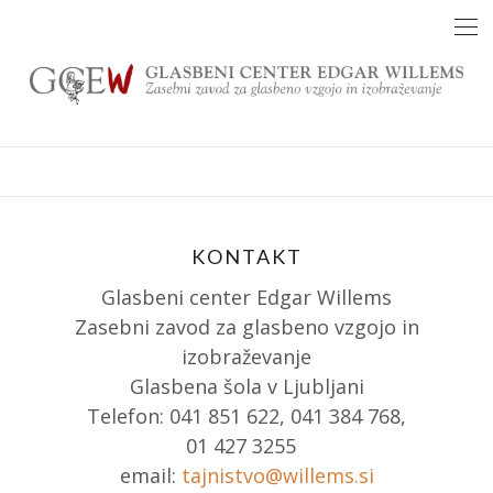
Skip
to
content
KONTAKT
Glasbeni center Edgar Willems
Zasebni zavod za glasbeno vzgojo in
izobraževanje
Glasbena šola v Ljubljani
Telefon: 041 851 622, 041 384 768,
01 427 3255
email:
tajnistvo@willems.si