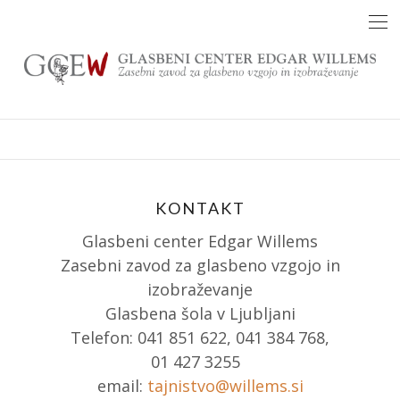
Skip
to
content
KONTAKT
Glasbeni center Edgar Willems
Zasebni zavod za glasbeno vzgojo in
izobraževanje
Glasbena šola v Ljubljani
Telefon: 041 851 622, 041 384 768,
01 427 3255
email:
tajnistvo@willems.si