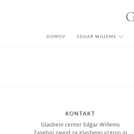
Skip
to
content
DOMOV
EDGAR WILLEMS
EXPA
KONTAKT
Glasbeni center Edgar Willems
Zasebni zavod za glasbeno vzgojo in