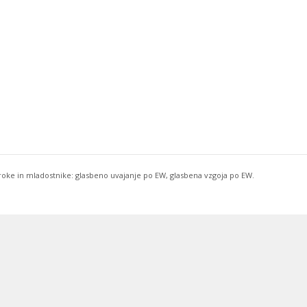
troke in mladostnike: glasbeno uvajanje po EW, glasbena vzgoja po EW.