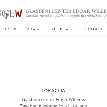
O GCEW
ŠOLA
GALERIJA
KONTAKTI
ND CHILD MENU
EXPAND CHILD MENU
EXPAND CHILD 
LOKACIJA
Glasbeni center Edgar Willems
Zasebna glasbena šola Ljubljana