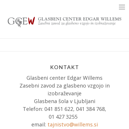
Skip
to
content
KONTAKT
Glasbeni center Edgar Willems
Zasebni zavod za glasbeno vzgojo in
izobraževanje
Glasbena šola v Ljubljani
Telefon: 041 851 622, 041 384 768,
01 427 3255
email:
tajnistvo@willems.si