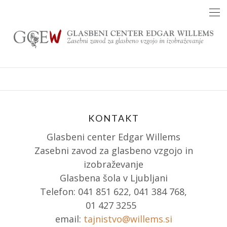
Skip
to
content
KONTAKT
Glasbeni center Edgar Willems
Zasebni zavod za glasbeno vzgojo in
izobraževanje
Glasbena šola v Ljubljani
Telefon: 041 851 622, 041 384 768,
01 427 3255
email:
tajnistvo@willems.si