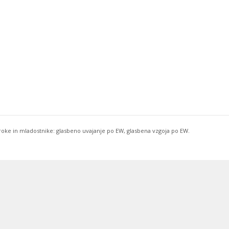
troke in mladostnike: glasbeno uvajanje po EW, glasbena vzgoja po EW.