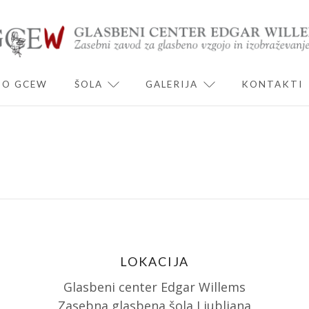
O GCEW
ŠOLA
GALERIJA
KONTAKTI
ND CHILD MENU
EXPAND CHILD MENU
EXPAND CHILD 
LOKACIJA
Glasbeni center Edgar Willems
Zasebna glasbena šola Ljubljana