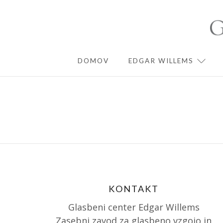
Skip
to
content
DOMOV
EDGAR WILLEMS
EXPA
KONTAKT
Glasbeni center Edgar Willems
Zasebni zavod za glasbeno vzgojo in