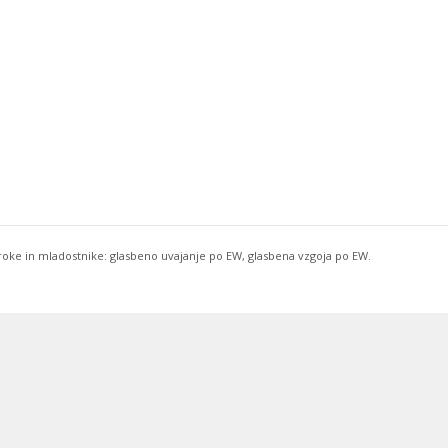
troke in mladostnike: glasbeno uvajanje po EW, glasbena vzgoja po EW.