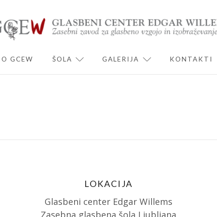
O GCEW
ŠOLA
GALERIJA
KONTAKTI
ND CHILD MENU
EXPAND CHILD MENU
EXPAND CHILD 
LOKACIJA
Glasbeni center Edgar Willems
Zasebna glasbena šola Ljubljana