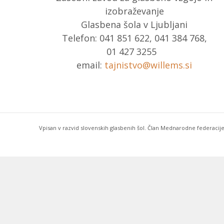
izobraževanje
Glasbena šola v Ljubljani
Telefon: 041 851 622, 041 384 768,
01 427 3255
email:
tajnistvo@willems.si
Vpisan v razvid slovenskih glasbenih šol. Član Mednarodne federacije