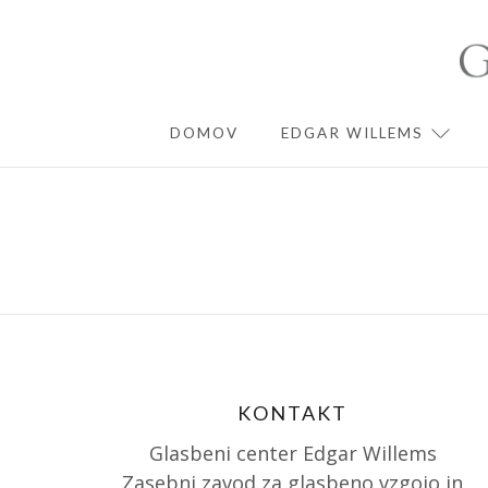
Skip
to
content
DOMOV
EDGAR WILLEMS
EXPA
KONTAKT
Glasbeni center Edgar Willems
Zasebni zavod za glasbeno vzgojo in