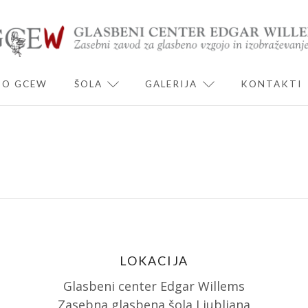
O GCEW
ŠOLA
GALERIJA
KONTAKTI
ND CHILD MENU
EXPAND CHILD MENU
EXPAND CHILD 
LOKACIJA
Glasbeni center Edgar Willems
Zasebna glasbena šola Ljubljana