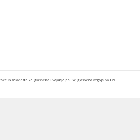
troke in mladostnike: glasbeno uvajanje po EW, glasbena vzgoja po EW.