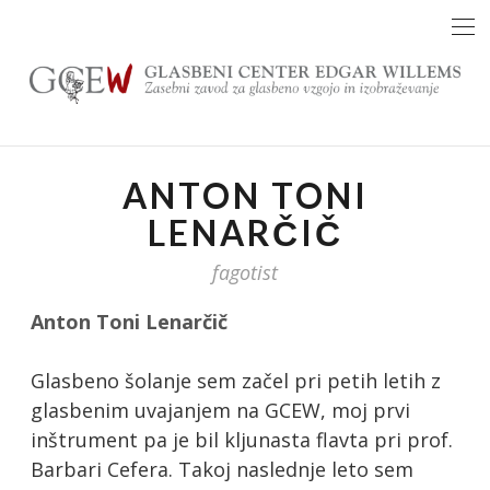
Skip
to
content
ANTON TONI
LENARČIČ
fagotist
Anton Toni Lenarčič
Glasbeno šolanje sem začel pri petih letih z
glasbenim uvajanjem na GCEW, moj prvi
inštrument pa je bil kljunasta flavta pri prof.
Barbari Cefera. Takoj naslednje leto sem