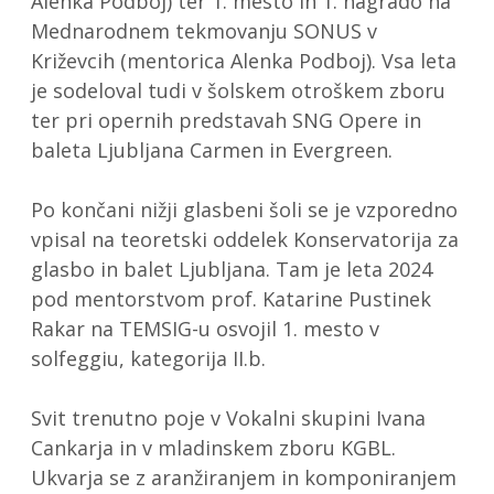
Alenka Podboj) ter 1. mesto in 1. nagrado na
Mednarodnem tekmovanju SONUS v
Križevcih (mentorica Alenka Podboj). Vsa leta
je sodeloval tudi v šolskem otroškem zboru
ter pri opernih predstavah SNG Opere in
baleta Ljubljana Carmen in Evergreen.
Po končani nižji glasbeni šoli se je vzporedno
vpisal na teoretski oddelek Konservatorija za
glasbo in balet Ljubljana. Tam je leta 2024
pod mentorstvom prof. Katarine Pustinek
Rakar na TEMSIG-u osvojil 1. mesto v
solfeggiu, kategorija II.b.
Svit trenutno poje v Vokalni skupini Ivana
Cankarja in v mladinskem zboru KGBL.
Ukvarja se z aranžiranjem in komponiranjem