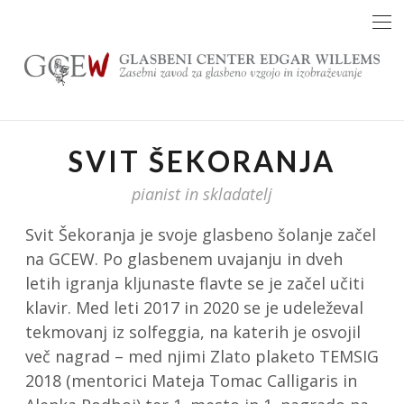
Skip
to
content
SVIT ŠEKORANJA
pianist in skladatelj
Svit Šekoranja je svoje glasbeno šolanje začel
na GCEW. Po glasbenem uvajanju in dveh
letih igranja kljunaste flavte se je začel učiti
klavir. Med leti 2017 in 2020 se je udeleževal
tekmovanj iz solfeggia, na katerih je osvojil
več nagrad – med njimi Zlato plaketo TEMSIG
2018 (mentorici Mateja Tomac Calligaris in