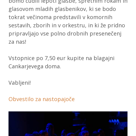
bomo čudili lepoti glasbe, spretnim rokam in
glasovom mladih glasbenikov, ki se bodo
tokrat večinoma predstavili v komornih
sestavih, zborih in v orkestru, in ki že pridno
pripravljajo vse polno drobnih presenečenj
za nas!
Vstopnice po 7,50 eur kupite na blagajni
Cankarjevega doma.
Vabljeni!
Obvestilo za nastopajoče