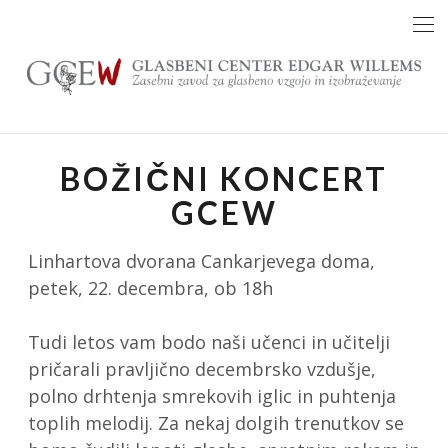
Skip
to
content
BOŽIČNI KONCERT
GCEW
Linhartova dvorana Cankarjevega doma,
petek, 22. decembra, ob 18h
Tudi letos vam bodo naši učenci in učitelji
pričarali pravljično decembrsko vzdušje,
polno drhtenja smrekovih iglic in puhtenja
toplih melodij. Za nekaj dolgih trenutkov se