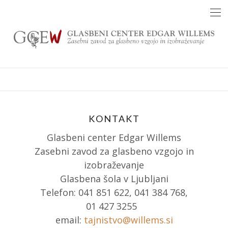
Skip
to
content
KONTAKT
Glasbeni center Edgar Willems
Zasebni zavod za glasbeno vzgojo in
izobraževanje
Glasbena šola v Ljubljani
Telefon: 041 851 622, 041 384 768,
01 427 3255
email:
tajnistvo@willems.si