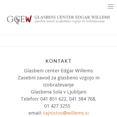
Skip
to
content
KONTAKT
Glasbeni center Edgar Willems
Zasebni zavod za glasbeno vzgojo in
izobraževanje
Glasbena šola v Ljubljani
Telefon: 041 851 622, 041 384 768,
01 427 3255
email:
tajnistvo@willems.si