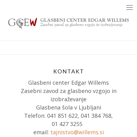
Skip
to
content
KONTAKT
Glasbeni center Edgar Willems
Zasebni zavod za glasbeno vzgojo in
izobraževanje
Glasbena šola v Ljubljani
Telefon: 041 851 622, 041 384 768,
01 427 3255
email:
tajnistvo@willems.si