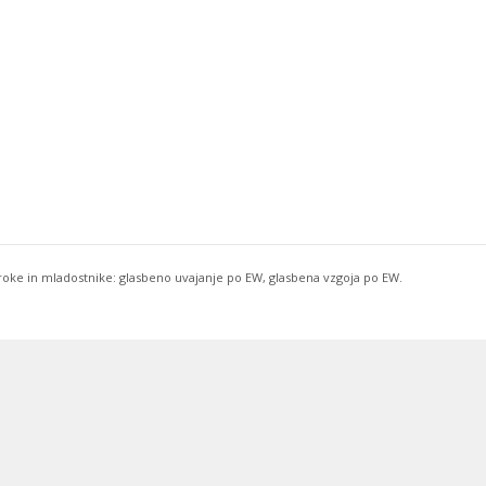
troke in mladostnike: glasbeno uvajanje po EW, glasbena vzgoja po EW.