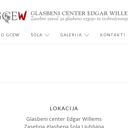
O GCEW
ŠOLA
GALERIJA
KONTAKTI
ND CHILD MENU
EXPAND CHILD MENU
EXPAND CHILD 
LOKACIJA
Glasbeni center Edgar Willems
Zasebna glasbena šola Ljubljana