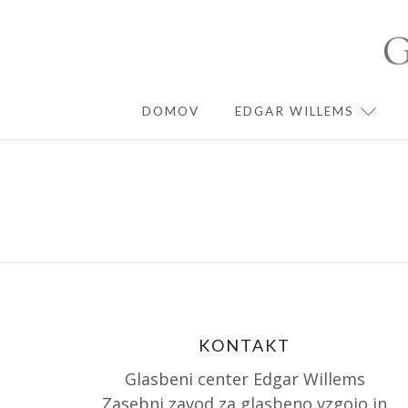
Skip
to
content
DOMOV
EDGAR WILLEMS
EXPA
KONTAKT
Glasbeni center Edgar Willems
Zasebni zavod za glasbeno vzgojo in