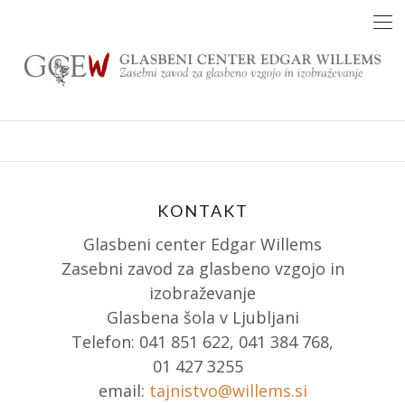
Skip
to
content
KONTAKT
Glasbeni center Edgar Willems
Zasebni zavod za glasbeno vzgojo in
izobraževanje
Glasbena šola v Ljubljani
Telefon: 041 851 622, 041 384 768,
01 427 3255
email:
tajnistvo@willems.si