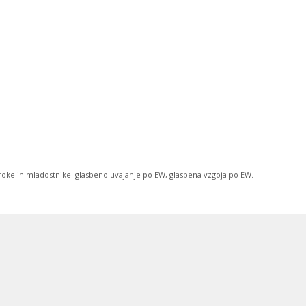
troke in mladostnike: glasbeno uvajanje po EW, glasbena vzgoja po EW.