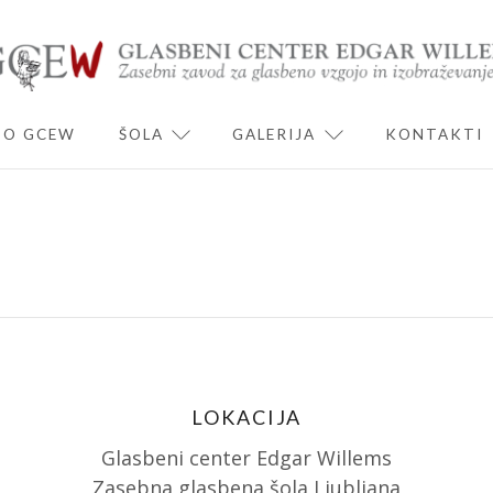
O GCEW
ŠOLA
GALERIJA
KONTAKTI
ND CHILD MENU
EXPAND CHILD MENU
EXPAND CHILD 
LOKACIJA
Glasbeni center Edgar Willems
Zasebna glasbena šola Ljubljana