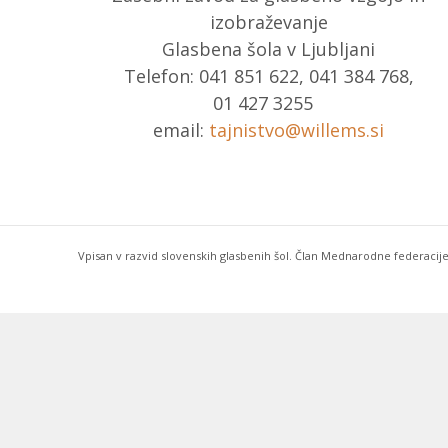
izobraževanje
Glasbena šola v Ljubljani
Telefon: 041 851 622, 041 384 768,
01 427 3255
email:
tajnistvo@willems.si
Vpisan v razvid slovenskih glasbenih šol. Član Mednarodne federacije