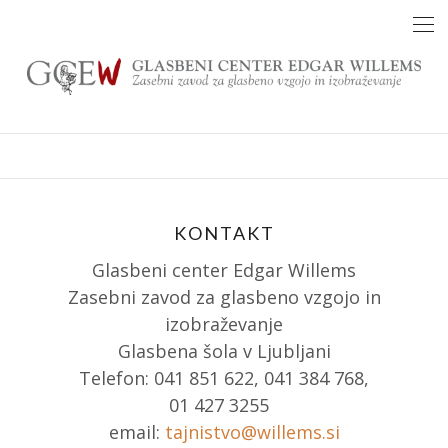
Skip
to
content
KONTAKT
Glasbeni center Edgar Willems
Zasebni zavod za glasbeno vzgojo in
izobraževanje
Glasbena šola v Ljubljani
Telefon: 041 851 622, 041 384 768,
01 427 3255
email:
tajnistvo@willems.si