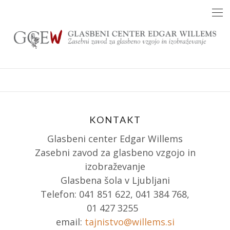
Skip
to
content
KONTAKT
Glasbeni center Edgar Willems
Zasebni zavod za glasbeno vzgojo in
izobraževanje
Glasbena šola v Ljubljani
Telefon: 041 851 622, 041 384 768,
01 427 3255
email:
tajnistvo@willems.si