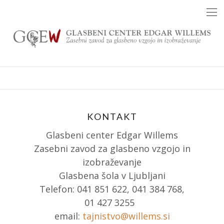
Skip
to
content
KONTAKT
Glasbeni center Edgar Willems
Zasebni zavod za glasbeno vzgojo in
izobraževanje
Glasbena šola v Ljubljani
Telefon: 041 851 622, 041 384 768,
01 427 3255
email:
tajnistvo@willems.si