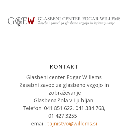
Skip
to
content
KONTAKT
Glasbeni center Edgar Willems
Zasebni zavod za glasbeno vzgojo in
izobraževanje
Glasbena šola v Ljubljani
Telefon: 041 851 622, 041 384 768,
01 427 3255
email:
tajnistvo@willems.si