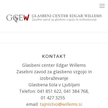
Skip
to
content
KONTAKT
Glasbeni center Edgar Willems
Zasebni zavod za glasbeno vzgojo in
izobraževanje
Glasbena šola v Ljubljani
Telefon: 041 851 622, 041 384 768,
01 427 3255
email:
tajnistvo@willems.si