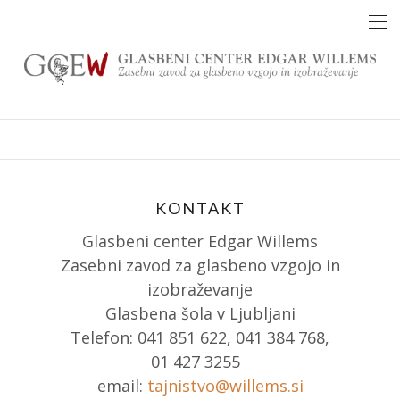
Skip
to
content
KONTAKT
Glasbeni center Edgar Willems
Zasebni zavod za glasbeno vzgojo in
izobraževanje
Glasbena šola v Ljubljani
Telefon: 041 851 622, 041 384 768,
01 427 3255
email:
tajnistvo@willems.si