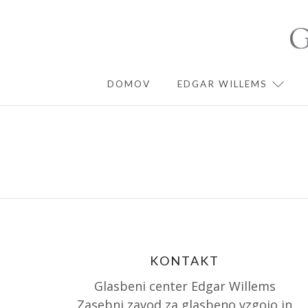
Skip
to
content
DOMOV
EDGAR WILLEMS
EXPA
KONTAKT
Glasbeni center Edgar Willems
Zasebni zavod za glasbeno vzgojo in