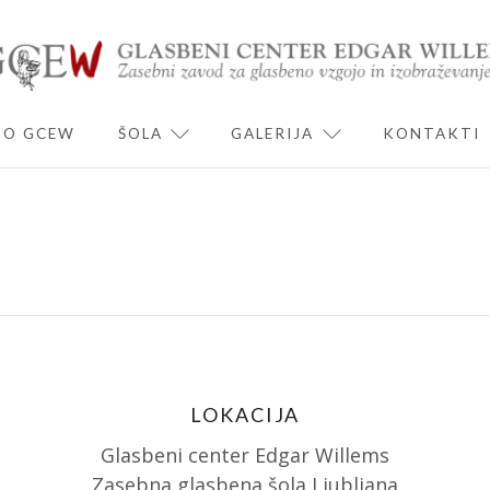
O GCEW
ŠOLA
GALERIJA
KONTAKTI
ND CHILD MENU
EXPAND CHILD MENU
EXPAND CHILD 
LOKACIJA
Glasbeni center Edgar Willems
Zasebna glasbena šola Ljubljana