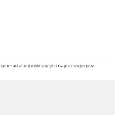
troke in mladostnike: glasbeno uvajanje po EW, glasbena vzgoja po EW.