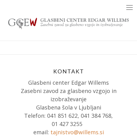
Skip
to
content
KONTAKT
Glasbeni center Edgar Willems
Zasebni zavod za glasbeno vzgojo in
izobraževanje
Glasbena šola v Ljubljani
Telefon: 041 851 622, 041 384 768,
01 427 3255
email:
tajnistvo@willems.si