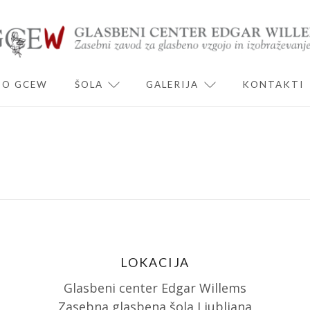
O GCEW
ŠOLA
GALERIJA
KONTAKTI
ND CHILD MENU
EXPAND CHILD MENU
EXPAND CHILD 
LOKACIJA
Glasbeni center Edgar Willems
Zasebna glasbena šola Ljubljana