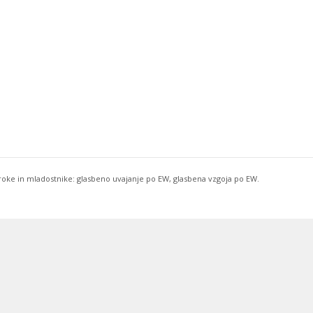
troke in mladostnike: glasbeno uvajanje po EW, glasbena vzgoja po EW.