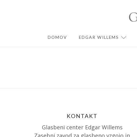
Skip
to
content
DOMOV
EDGAR WILLEMS
EXPA
KONTAKT
Glasbeni center Edgar Willems
Zasebni zavod za glasbeno vzgojo in