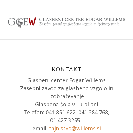
Skip
to
content
KONTAKT
Glasbeni center Edgar Willems
Zasebni zavod za glasbeno vzgojo in
izobraževanje
Glasbena šola v Ljubljani
Telefon: 041 851 622, 041 384 768,
01 427 3255
email:
tajnistvo@willems.si