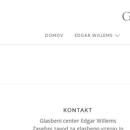
Skip
to
content
DOMOV
EDGAR WILLEMS
EXPA
KONTAKT
Glasbeni center Edgar Willems
Zasebni zavod za glasbeno vzgojo in