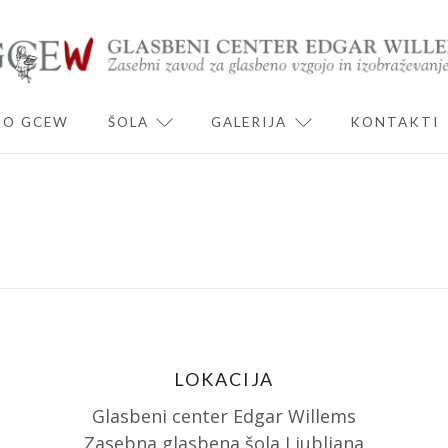
O GCEW
ŠOLA
GALERIJA
KONTAKTI
ND CHILD MENU
EXPAND CHILD MENU
EXPAND CHILD 
LOKACIJA
Glasbeni center Edgar Willems
Zasebna glasbena šola Ljubljana