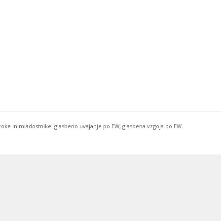
troke in mladostnike: glasbeno uvajanje po EW, glasbena vzgoja po EW.