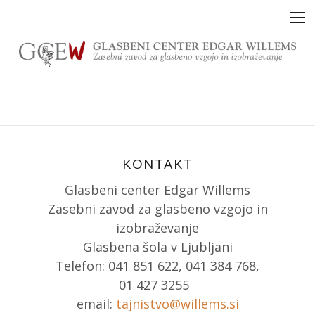
Skip
to
content
KONTAKT
Glasbeni center Edgar Willems
Zasebni zavod za glasbeno vzgojo in
izobraževanje
Glasbena šola v Ljubljani
Telefon: 041 851 622, 041 384 768,
01 427 3255
email:
tajnistvo@willems.si