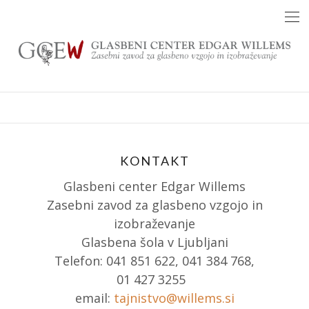
Skip
to
content
KONTAKT
Glasbeni center Edgar Willems
Zasebni zavod za glasbeno vzgojo in
izobraževanje
Glasbena šola v Ljubljani
Telefon: 041 851 622, 041 384 768,
01 427 3255
email:
tajnistvo@willems.si