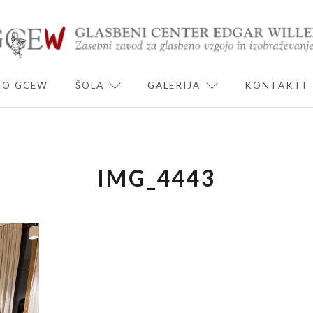
O GCEW
ŠOLA
GALERIJA
KONTAKTI
ND CHILD MENU
EXPAND CHILD MENU
EXPAND CHILD 
IMG_4443