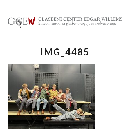
Skip
to
content
IMG_4485