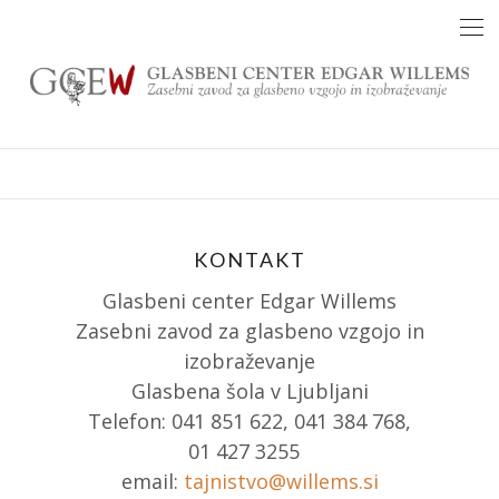
Skip
to
content
KONTAKT
Glasbeni center Edgar Willems
Zasebni zavod za glasbeno vzgojo in
izobraževanje
Glasbena šola v Ljubljani
Telefon: 041 851 622, 041 384 768,
01 427 3255
email:
tajnistvo@willems.si