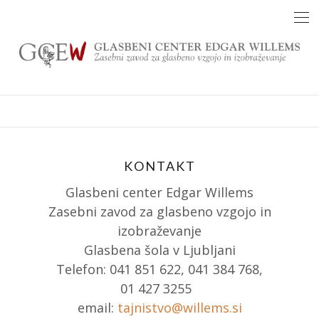
Skip
to
content
KONTAKT
Glasbeni center Edgar Willems
Zasebni zavod za glasbeno vzgojo in
izobraževanje
Glasbena šola v Ljubljani
Telefon: 041 851 622, 041 384 768,
01 427 3255
email:
tajnistvo@willems.si