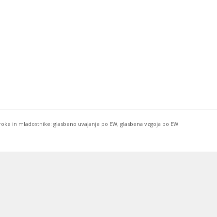
troke in mladostnike: glasbeno uvajanje po EW, glasbena vzgoja po EW.