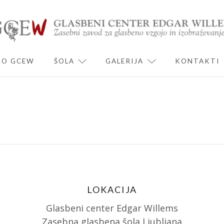
O GCEW
ŠOLA
GALERIJA
KONTAKTI
ND CHILD MENU
EXPAND CHILD MENU
EXPAND CHILD 
LOKACIJA
Glasbeni center Edgar Willems
Zasebna glasbena šola Ljubljana