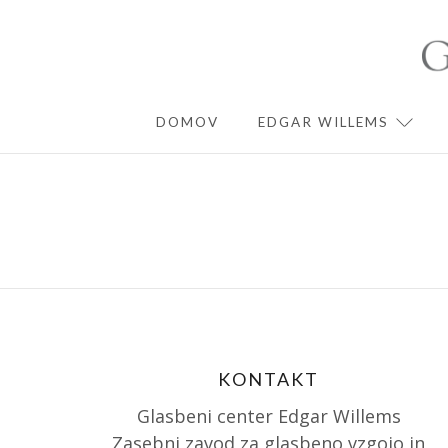
Skip
to
content
DOMOV
EDGAR WILLEMS
EXPA
KONTAKT
Glasbeni center Edgar Willems
Zasebni zavod za glasbeno vzgojo in