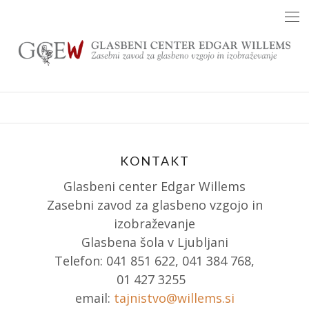
Skip
to
content
KONTAKT
Glasbeni center Edgar Willems
Zasebni zavod za glasbeno vzgojo in
izobraževanje
Glasbena šola v Ljubljani
Telefon: 041 851 622, 041 384 768,
01 427 3255
email:
tajnistvo@willems.si