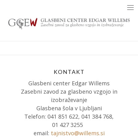
Skip
to
content
KONTAKT
Glasbeni center Edgar Willems
Zasebni zavod za glasbeno vzgojo in
izobraževanje
Glasbena šola v Ljubljani
Telefon: 041 851 622, 041 384 768,
01 427 3255
email:
tajnistvo@willems.si