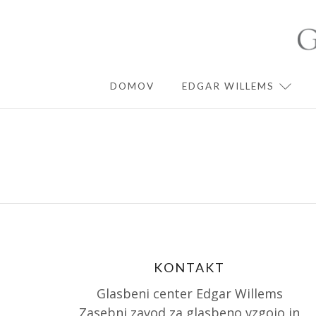
Skip
to
content
DOMOV
EDGAR WILLEMS
EXPA
KONTAKT
Glasbeni center Edgar Willems
Zasebni zavod za glasbeno vzgojo in