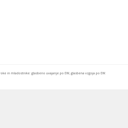
troke in mladostnike: glasbeno uvajanje po EW, glasbena vzgoja po EW.