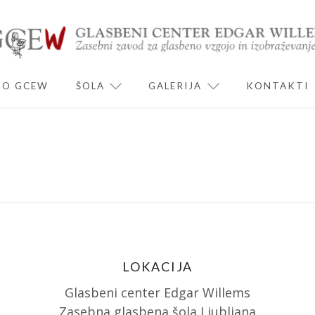
O GCEW
ŠOLA
GALERIJA
KONTAKTI
ND CHILD MENU
EXPAND CHILD MENU
EXPAND CHILD 
LOKACIJA
Glasbeni center Edgar Willems
Zasebna glasbena šola Ljubljana