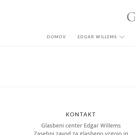
Skip
to
content
DOMOV
EDGAR WILLEMS
EXPA
KONTAKT
Glasbeni center Edgar Willems
Zasebni zavod za glasbeno vzgojo in