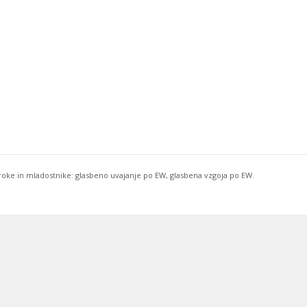
troke in mladostnike: glasbeno uvajanje po EW, glasbena vzgoja po EW.