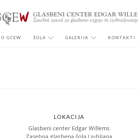
O GCEW
ŠOLA
GALERIJA
KONTAKTI
ND CHILD MENU
EXPAND CHILD MENU
EXPAND CHILD 
LOKACIJA
Glasbeni center Edgar Willems
Zasebna glasbena šola Ljubljana