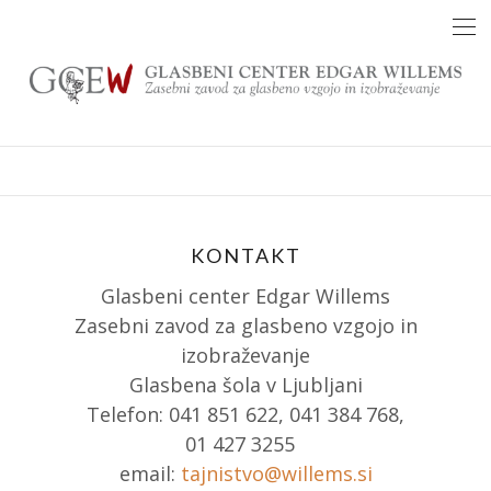
Skip
to
content
KONTAKT
Glasbeni center Edgar Willems
Zasebni zavod za glasbeno vzgojo in
izobraževanje
Glasbena šola v Ljubljani
Telefon: 041 851 622, 041 384 768,
01 427 3255
email:
tajnistvo@willems.si