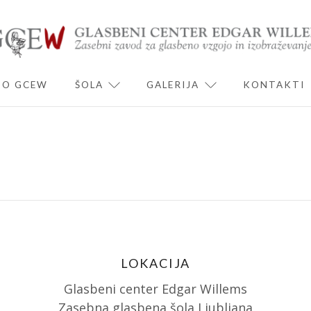
O GCEW
ŠOLA
GALERIJA
KONTAKTI
ND CHILD MENU
EXPAND CHILD MENU
EXPAND CHILD 
LOKACIJA
Glasbeni center Edgar Willems
Zasebna glasbena šola Ljubljana