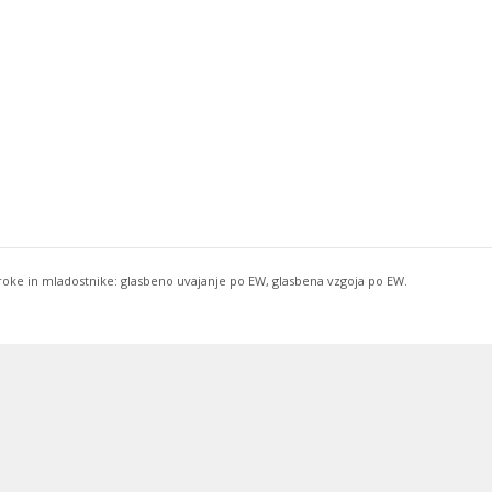
troke in mladostnike: glasbeno uvajanje po EW, glasbena vzgoja po EW.