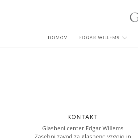
Skip
to
content
DOMOV
EDGAR WILLEMS
EXPA
KONTAKT
Glasbeni center Edgar Willems
Zasebni zavod za glasbeno vzgojo in