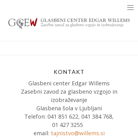
Skip
to
content
KONTAKT
Glasbeni center Edgar Willems
Zasebni zavod za glasbeno vzgojo in
izobraževanje
Glasbena šola v Ljubljani
Telefon: 041 851 622, 041 384 768,
01 427 3255
email:
tajnistvo@willems.si