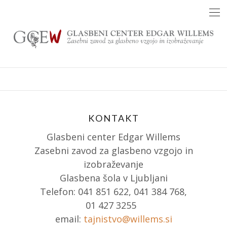
Skip
to
content
KONTAKT
Glasbeni center Edgar Willems
Zasebni zavod za glasbeno vzgojo in
izobraževanje
Glasbena šola v Ljubljani
Telefon: 041 851 622, 041 384 768,
01 427 3255
email:
tajnistvo@willems.si