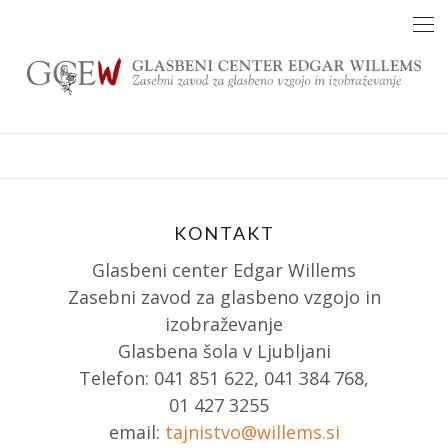
Skip
to
content
KONTAKT
Glasbeni center Edgar Willems
Zasebni zavod za glasbeno vzgojo in
izobraževanje
Glasbena šola v Ljubljani
Telefon: 041 851 622, 041 384 768,
01 427 3255
email:
tajnistvo@willems.si